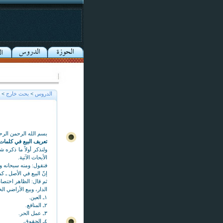
الدروس
>
بحث خارج
>
بسم الله الرحمن الرح
تعريف البيع في كلمات 
ولنذكر أولاً ما ذكره 
الأبحاث الآتية.
فنقول: ومنه سبحانه وت
إنّ البيع في الأصل ـ ك
ثم قال: الظاهر اختصاص 
الدار، وبيع الأراضي ال
١ـ العين.
٢ـ المنافع.
٣ـ عمل الحر.
٤ـ الحقوق.