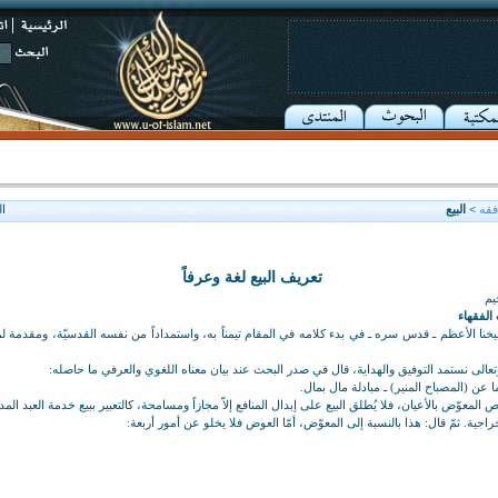
فقه
> البيع
ا
تعريف البيع لغة وعرفاً
يم
الفقهاء
شيخنا الأعظم ـ قدس سره ـ في بدء كلامه في المقام تيمناً به، واستمداداً من نفسه القدسيّة، ومقدمة لم
عالى نستمد التوفيق والهداية، قال في صدر البحث عند بيان معناه اللغوي والعرفي ما حاصله:
ما عن (المصباح المنير) ـ مبادلة مال بمال.
المعوّض بالأعيان، فلا يُطلق البيع على إبدال المنافع إلاّ مجازاً ومسامحة، كالتعبير ببيع خدمة العبد المد
خراجية. ثمّ قال: هذا بالنسبة إلى المعوّض، أمّا العوض فلا يخلو عن أمور أربعة: