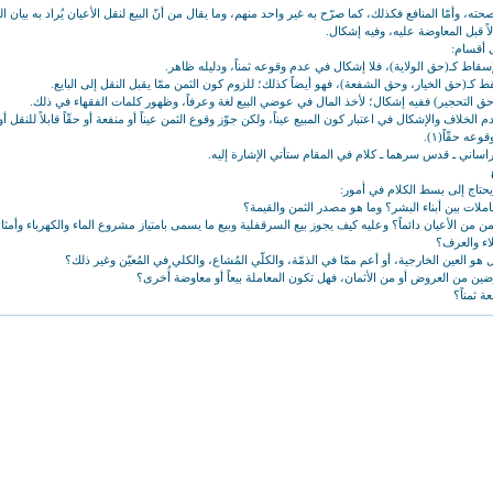
حته، وأمّا المنافع فكذلك، كما صرّح به غير واحد منهم، وما يقال من أنّ البيع لنقل الأعيان يُراد به بيان ال
اً قبل المعاوضة عليه، وفيه إشكال.
 أقسام:
الخلاف والإشكال في اعتبار كون المبيع عيناً، ولكن جوّز وقوع الثمن عيناً أو منفعة أو حقّاً قابلاً للنقل أ
ه حقّاً(١).
اساني ـ قدس سرهما ـ كلام في المقام ستأتي الإشارة إليه.
حتاج إلى بسط الكلام في أُمور:
ثمن من الأعيان دائماً؟ وعليه كيف يجوز بيع السرقفلية وبيع ما يسمى بامتياز مشروع الماء والكهرباء وأمثا
لاء والعرف؟
لمجتمعات البدوية والموجودة في زماننا أيضاً، أنّ البيع عندهم يكون بمبادلة الأعيان بالأعيان، مثلاً من
ة عن حاجته، فإنّه يعطي بعضها لغيره، ليأخذ ما عنده من الثياب أو غيرها. فالبيع يكون بهدف الحصو
بذل ما يحتاج إلى غيره وأخذ ما يحتاجه منه.
بطن مشاكل جمّة على مستوى التبادل التجاري بين الناس.
لعوض الذي يحتاج إليه صاحب الحنطة مثلاً أحياناً؛ لعدم حاجة صاحب الثياب إليها، لأنّ المعاملات على 
ط، فلا تجري في غير هذه الموارد.
ان الكثيرة في الأسفار وغيرها كي تُباع بغيرها عند الحاجة.
ات كبيرة من أجناس مختلفة؛ للتوصل إلى ما يحتاج إليه في عملية المبادلة بواحد منها، وغير ذلك من ال