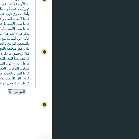
أمّا الأوّل فلا شك في ص
فهو يُبنى على كونه مال
وأمّا الحقوق فهي على
١ـ ما لا يقبل النقل والإسقاط كـ(حق الولاية)، فلا إشكال في عدم وقوعه ثمناً، ودليله ظاهر.
٢ـ ما يقبل الإسقاط فقط كـ(حق الخيار، وحق الشفعة)، فهو أيضاً كذلك؛ للزوم كون الثمن ممّا يقبل النقل إلى البايع.
٣ـ ما يقبل الانتقال كـ(حق التحجير) ففيه إشكال؛ لأخذ المال في عوضي البيع لغة وعرفاً، وظهور كلمات الفقهاء في ذلك.
وذكر في (الجواهر) عدم 
حكى عن أستاذه منع وقوع
وللمحقق اليزدي والخر
بيان أمور متعلقة بالبيع
هذا؛ وتحقيق ما ذكره ي
١ـ كيف نشأ البيع والمعاملات بين أبناء البشر؟ وما هو مصدر الثمن والقيمة؟
٢ـ هل اللازم كون الم
متداول اليوم بين العق
٣ـ ما المراد بالعين؟ هل هو العين الخارجية، أو أعم ممّا في الذمّة، والكلّي المُشاع، والكلي في المُعيّن وغير ذلك؟
٤ـ إذا كان كلّ من العوضين من العروض أو من الأثمان، فهل تكون المعاملة بيعاً أو معاوضة أُخرى؟
٥ـ هل يصحّ جعل المنفعة ثمناً؟
٦ـ هل يكون عمل الحرّ مالاً؟
الفهرس
٧ـ الحقوق ودورها في البيع والشراء.
١ـ كيف نشأت البيوع والمعاملات؟
الذي يظهر من مراجعة ا
كبيرة من الحنطة زائد
الإنسان إليه من خلال 
ولكن هذه العملية تست
منها مشكلة عدم توفر ا
مدار حاجة الطرفين فق
ومنها مشكلة حمل الأعي
ومنها مشكلة ادخار كمي