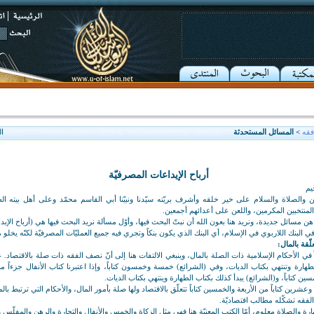
فقه
> المسائل المستحدثة
ا
أرباح الإيداعات المصرفيّة
يم
ين والصلاة والسلام على خير خلقه وأشرف بريّته سيّدنا ونبيّنا أبي القاسم محمّد وعلى أهل بيته الط
لمنتخبين المكرمين، واللعن على أعدائهم أجمعين.
ن مسائل جديدة، ونريد هنا بعون الله أن نبتّ البحث فيها، وأوّل مسألة نريد البحث فيها هي (أرباح الإي
 البنك اللاربوي في الإسلام، أي البنك الذي يكون بنكاً وتجري فيه جميع العمليّات المصرفيّة لكنّه يخلو م
لّقة بالمال:
 في الأحكام الإسلامية ذات الصلة بالمال، وينبغي الالتفات هنا إلى أنّ نصف الفقه ذات صلة بالاقتصاد. عن
الطهارة وتنتهي بكتاب الديات، وفي (الشرائع) خمسة وخمسون كتاباً، وإذا اعتبرنا كتاب الأنفال جزءاً
ين كتاباً، و(الشرائع) يبدأ كذلك بكتاب الطهارة وينتهي بكتاب الديات.
شرين كتاباً من الأربعة والخمسين كتاباً تتعلّق بالاقتصاد ولها صلة بأمور المال، والأحكام التي ترتبط بال
لفقه تشكّله مطالب اقتصاديّة.
ة والصلاة معلوم، أمّا الكتب المعنيّة هنا فهي مثل الزكاة والخمس والأنفال والتجارة والرهن والمفلّس