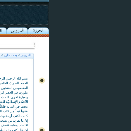
الدروس
>
بحث خارج
>
بسم الله الرحمن الرح
الحمد لله ربّ العالم
المعصومين المنتجبين ا
تبلورت في العصر الراه
وبعبارة اخرى: البحث في
الأحكام الإسلاميّة المتع
نبحث في البداية قليلاً
فقهياً تبدأ من كتاب 
كانت الكتب أربعة وخمس
إنّ ما يقرب من تسعة وع
اقتصاد. وعليه فنصف ا
إن حال كتب مثل الطهار