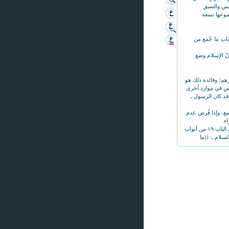
حبس والسبق
جموعها تسعة
 الآخر هو تمجيد الإسلام للمال الحلال، ففي هذا المجال روايات كثيرة، مثلاً جاء في (البحار) ج٧٧، ص ١٥٥ ح ١١٦ باب ما جُمع من
ّ الإسلام وضع
رهم؛ وفائدة ذلك هو
خمس في موارد اُخرى
وقد كان الرسول ـ
مع، وإذا فُرض عدم
ء.
جاء في المجلّد الخامس عشر من (وسائل الشيعة) من طبعة ٣٠ مجلّداً، أو المجلّد الحادي عشر من طبعة العشرين مجلّداً، في الباب ١٩ من أبواب
سلام ـ: ((ما
 كما أنّه يدلّ على
رون من أبواب النكاح المحرّم، باب تحريم
مّ زوّجه من بيت
 فعلى الدولة توفير
 ذمّ الفقرَ كثيراً.