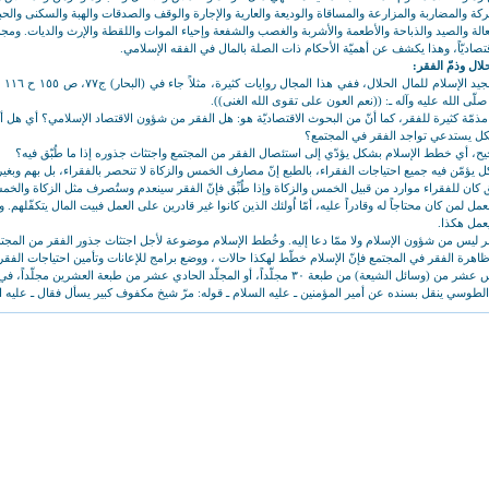
ركة والمضاربة والمزارعة والمساقاة والوديعة والعارية والإجارة والوقف والصدقات والهبة والسكنى وال
جعالة والصيد والذباحة والأطعمة والأشربة والغصب والشفعة وإحياء الموات واللقطة والإرث والديات. وم
اقتصاديّاً، وهذا يكشف عن أهميّة الأحكام ذات الصلة بالمال في الفقه الإسلامي.
ال وذمّ الفقر:
والمطلب
لّى الله عليه وآله ـ: ((نعم العون على تقوى الله الغنى)).
مّة كثيرة للفقر، كما أنّ من البحوث الاقتصاديّة هو: هل الفقر من شؤون الاقتصاد الإسلامي؟ أي هل أن
كل يستدعي تواجد الفقر في المجتمع؟
يح، أي خطط الإسلام بشكل يؤدّي إلى استئصال الفقر من المجتمع واجتثاث جذوره إذا ما طُبّق فيه؟
 يؤمّن فيه جميع احتياجات الفقراء، بالطبع إنّ مصارف الخمس والزكاة لا تنحصر بالفقراء، بل بهم وبغي
طبَّق كان للفقراء موارد من قبيل الخمس والزكاة وإذا طُبِّق فإنّ الفقر سينعدم وستُصرف مثل الزكاة وال
ل لمن كان محتاجاً له وقادراً عليه، أمّا اُولئك الذين كانوا غير قادرين على العمل فبيت المال يتكفّلهم. 
يعمل هكذا.
قر ليس من شؤون الإسلام ولا ممّا دعا إليه. وخُطط الإسلام موضوعة لأجل اجتثاث جذور الفقر من المجت
 ظاهرة الفقر في المجتمع فإنّ الإسلام خطّط لهكذا حالات ، ووضع برامج للإعانات وتأمين احتياجات الفقرا
 الطوسي ينقل بسنده عن أمير المؤمنين ـ عليه السلام ـ قوله: مرّ شيخ مكفوف كبير يسأل فقال ـ عليه ال
 المؤمنين نصراني، فقال: ((استعملتموه حتى إذا كبر وإذا عجز منعتموه، أنفقوا عليه من بيت المال)).
 عميق، فهو يدلّ على التكافل الاجتماعي، أي أنّ بيت المال يتكفّل مَن عجز وأصبح غير قادر على العمل،
اجتماعيّة بشكل يضطرّ من جرّائها أن يسأل المحتاج.
في المجلّد الرابع عشر من (الوسائل) ـ العشرين مجلّداً ـ كتاب النكاح، صفحة ٢٦٦، الباب الثامن والعش
ني عن طلحة بن زيد عن أبي عبد الله ـ عليه السلام ـ: (اُتي برجل عبث بذكره، فضرب يده حتى احمّرت، ث
 من هذه الرواية هو أنّ بيت المال يتكفّل بتأمين حاجة الشاب لأجل تزويجه.
وس الإسلام، وهذا خلاصة ما يستشفّ من مصادر الإسلام، والموجود فيها هو أنّ من كان قادراً على العمل
 قادر على العمل فعلى الدولة تكفّله ورعايته ماليّاً. والفقر ليس جزءاً غير منفكّ من الاقتصاد الإسلامي. بل
ارد:
 نهج البلاغة ، الكلمات القصار: ١٦٣.