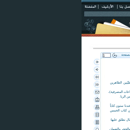
لصفحة
يّبين الطاهرين
داعات المصرفية)،
ن الربا.
دنا ستون كتاباً
 من كتاب الخمس
مال نطلق عليها:
 والحجر والضمان