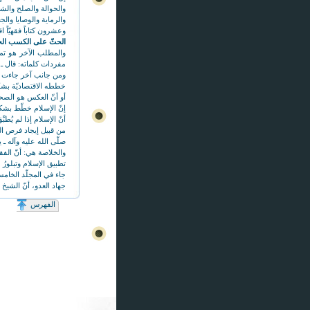
والحوالة والصلح والش
والرماية والوصايا وال
وعشرون كتاباً فقهيّاً 
الحثّ على الكسب الحل
مفردات كلماته: قال ـ ص
ومن جانب آخر جاءت مذ
خططه الاقتصاديّة بش
أو أنّ العكس هو الصح
إنّ الإسلام خطّط بشكل
أنّ الإسلام إذا لم يُ
من قبيل إيجاد فرص العم
صلّى الله عليه وآله ـ 
والخلاصة هي: أنّ الف
تطبيق الإسلام وتبلورُ
جهاد العدو، أنّ الشيخ
هذا؟)) قالوا: يا أمير
الفهرس
وهذا الحديث ذات مغزىً
أن لا تكون الأوضاع ال
الاستمناء، ينقل الكلي
المال).
من الدلالات المستفادة
لا وجود للفقر في قام
الفرصة له، ومن كان غير
نأتي ببعض من تلك المو
((الفقر، الموت الأكبر)).